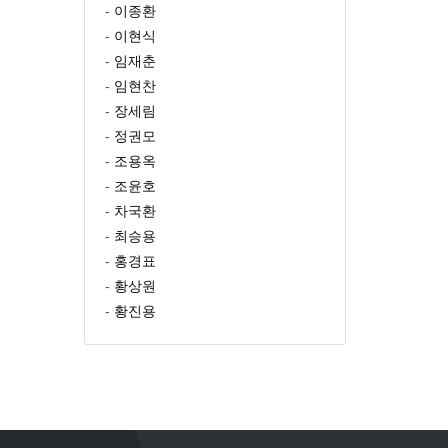
-
이종환
-
이현식
-
임재춘
-
임현찬
-
장세림
-
정권모
-
조용옥
-
조윤호
-
차국환
-
최승용
-
홍경표
-
황상원
-
황진용