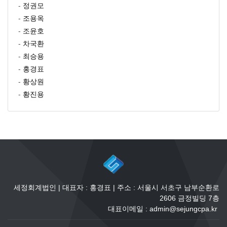
-
정권모
-
조용옥
-
조윤호
-
차국환
-
최승용
-
홍경표
-
황상원
-
황진용
세정회계법인 | 대표자 : 홍경표 | 주소 : 서울시 서초구 남부순환로
2606 금정빌딩 7층
대표이메일 : admin@sejungcpa.kr