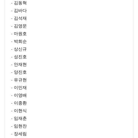
-
김동혁
-
김바다
-
김석재
-
김영문
-
마원호
-
박희순
-
상신규
-
성진호
-
안재현
-
양진호
-
유규현
-
이민재
-
이영배
-
이종환
-
이현식
-
임재춘
-
임현찬
-
장세림