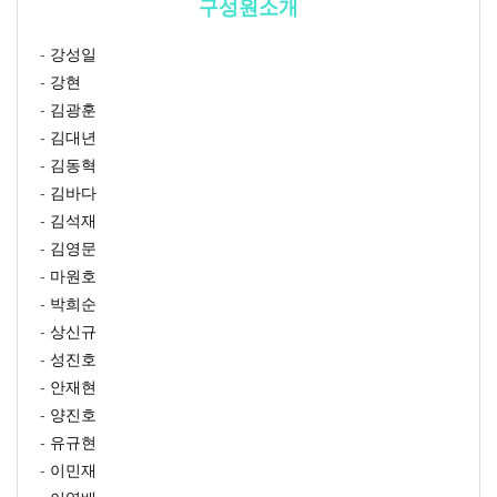
구성원소개
-
강성일
-
강현
-
김광훈
-
김대년
-
김동혁
-
김바다
-
김석재
-
김영문
-
마원호
-
박희순
-
상신규
-
성진호
-
안재현
-
양진호
-
유규현
-
이민재