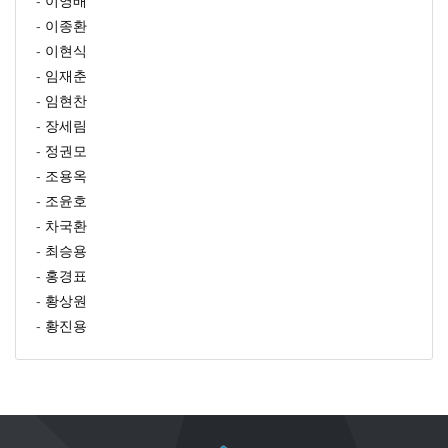
-
이영배
-
이종환
-
이현식
-
임재춘
-
임현찬
-
장세림
-
정권모
-
조용옥
-
조윤호
-
차국환
-
최승용
-
홍경표
-
황상원
-
황진용